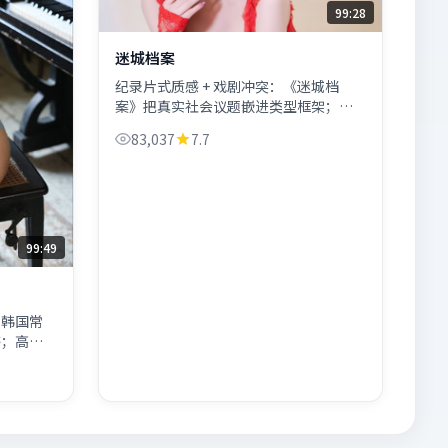
99:28
迷城档案
纪录片式质感 + 戏剧冲突：《迷城档
案》把真实社会议题嵌进类型框架；奉
俊昊擅长用静场制造不安。
83,037
7.7
99:49
用韩国常
感；高潮
见仁见