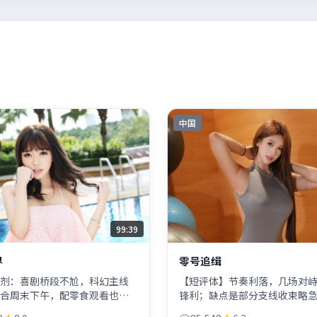
中国
99:39
界
零号追缉
剂：喜剧桥段不尬，科幻主线
【短评体】节奏利落，几场对
合周末下午，配零食观看也不
锋利；缺点是部分支线收束略急
细节。
不失为2017年值得标记的战争