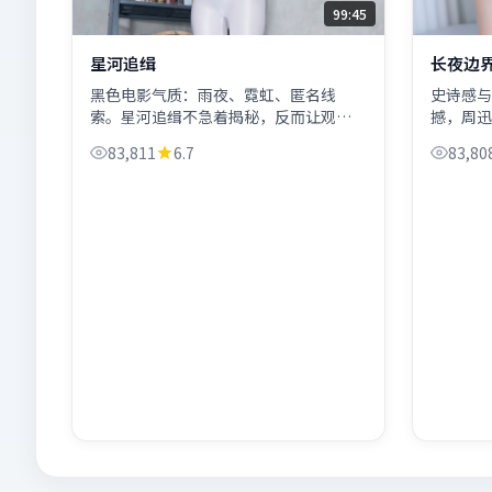
99:45
星河追缉
长夜边
黑色电影气质：雨夜、霓虹、匿名线
史诗感与
索。星河追缉不急着揭秘，反而让观众
撼，周迅
与张译同步「误判—修正—再误判」。
俊昊把两
83,811
6.7
83,80