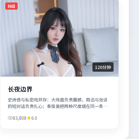
韩国
120分钟
长夜边界
史诗感与私密戏并存：大场面负责震撼，周迅与张译
的短对话负责扎心；奉俊昊把两种尺度缝在同一条时
间线里。
83,808
6.0