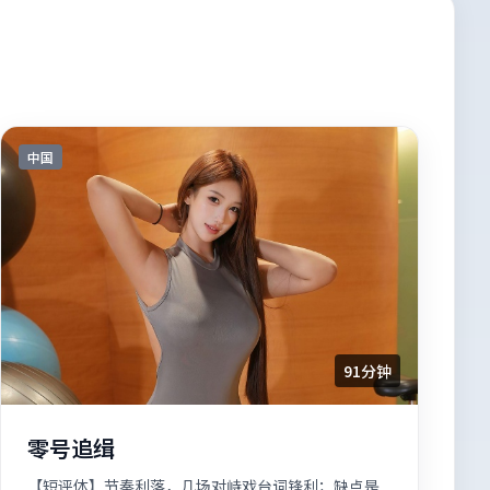
中国
91分钟
零号追缉
【短评体】节奏利落，几场对峙戏台词锋利；缺点是