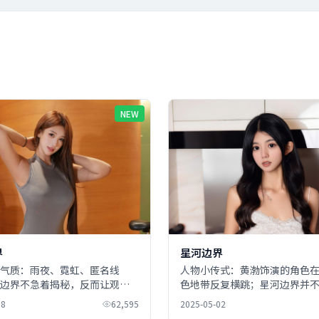
NEW
界
星河边界
气质：雨夜、霓虹、匿名线
人物小传式：黄渤饰演的角色
边界不急着揭秘，反而让观众
色地带反复横跳；星河边界并
哉同步「误判—修正—再误
准答案，只把困境摊开给观众
08
62,595
2025-05-02