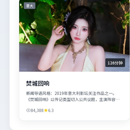
意大
126分钟
焚城回响
新闻导语风格：2019年意大利影坛关注作品之一。
《焚城回响》以传记类型切入公共议题，主演阵容含
木村拓哉、周迅。
84,388
6.3