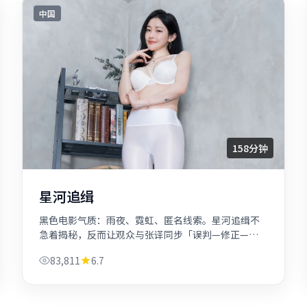
中国
158分钟
星河追缉
黑色电影气质：雨夜、霓虹、匿名线索。星河追缉不
急着揭秘，反而让观众与张译同步「误判—修正—再
误判」。
83,811
6.7