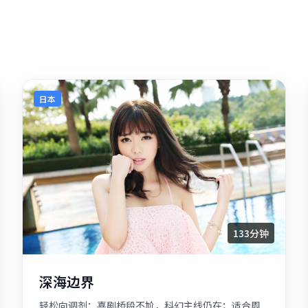
日本
133分钟
深海边界
轻松向调剂：喜剧桥段不尬，科幻主线仍在；适合周