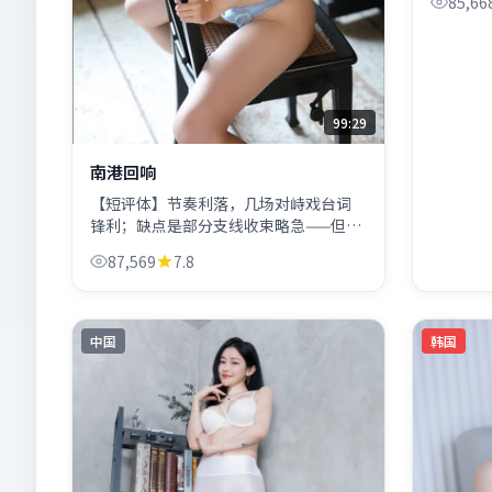
85,66
99:29
南港回响
【短评体】节奏利落，几场对峙戏台词
锋利；缺点是部分支线收束略急——但仍
不失为2023年值得标记的惊悚片单候
87,569
7.8
选。
中国
韩国