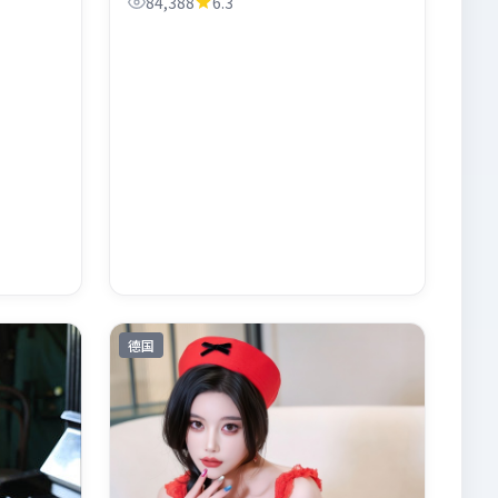
84,388
6.3
迅。
德国