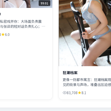
99:01
界
私密戏并存：大场面负责震
与张译的短对话负责扎心；奉
种尺度缝在同一条时间线里。
8
6.0
狂潮档案
更像一则都市寓言：狂潮档案
见的街景与声场，堆叠出压迫
段落留白处理大胆，喜不喜欢
83,708
8.1
智。