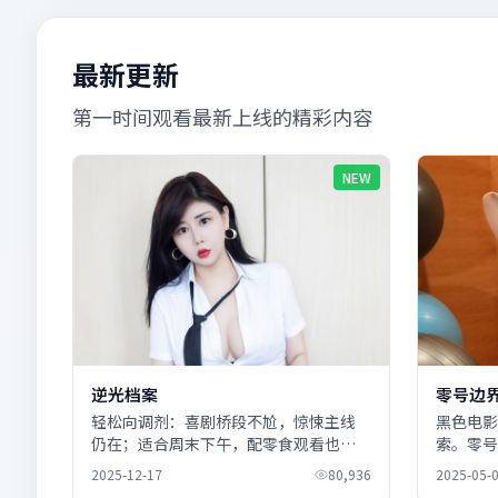
最新更新
第一时间观看最新上线的精彩内容
NEW
逆光档案
零号边
轻松向调剂：喜剧桥段不尬，惊悚主线
黑色电影
仍在；适合周末下午，配零食观看也不
索。零号
浪费镜头细节。
与木村拓
2025-12-17
80,936
2025-05-
判」。