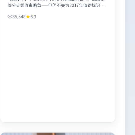
部分支线收束略急——但仍不失为2017年值得标记的
战争片单候选。
85,548
6.3