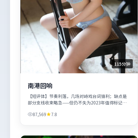
115分钟
南港回响
【短评体】节奏利落，几场对峙戏台词锋利；缺点是
部分支线收束略急——但仍不失为2023年值得标记的
惊悚片单候选。
87,569
7.8