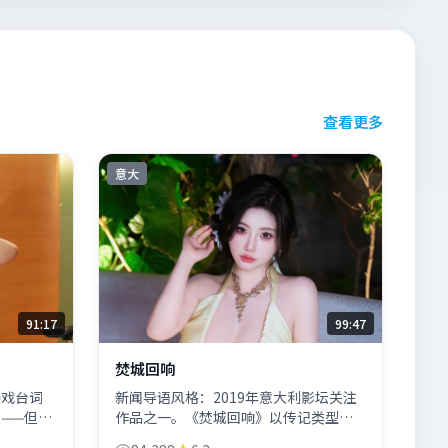
查看更多
意大
91:17
99:47
焚城回响
峙戏台词
新闻导语风格：2019年意大利影坛关注
——但仍
作品之一。《焚城回响》以传记类型切
片单候
入公共议题，主演阵容含木村拓哉、周