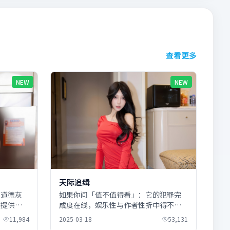
查看更多
NEW
NEW
天际追缉
在道德灰
如果你问「值不值得看」：它的犯罪完
不提供标
成度在线，娱乐性与作者性折中得不
。
错；全度妍的配角线意外抢戏。
11,984
2025-03-18
53,131